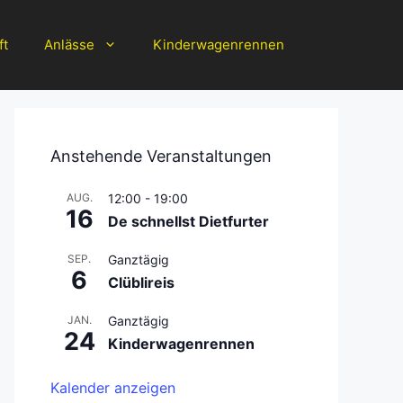
ft
Anlässe
Kinderwagenrennen
Anstehende Veranstaltungen
AUG.
12:00
-
19:00
16
De schnellst Dietfurter
SEP.
Ganztägig
6
Clüblireis
JAN.
Ganztägig
24
Kinderwagenrennen
Kalender anzeigen