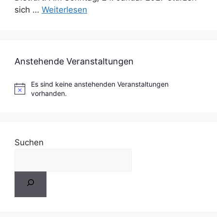
sich …
Weiterlesen
Anstehende Veranstaltungen
Es sind keine anstehenden Veranstaltungen
H
vorhanden.
i
n
w
e
i
Suchen
s