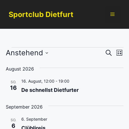
Zum
Inhalt
Sportclub Dietfurt
Menü
springen
Veranstaltungen
V
Anstehend
V
S
L
u
e
D
i
e
c
s
a
August 2026
h
r
t
r
t
e
e
a
16. August, 12:00
-
19:00
SO.
u
16
a
De schnellst Dietfurter
m
n
w
n
s
ä
September 2026
t
h
s
l
6. September
a
SO.
t
6
e
Clüblireis