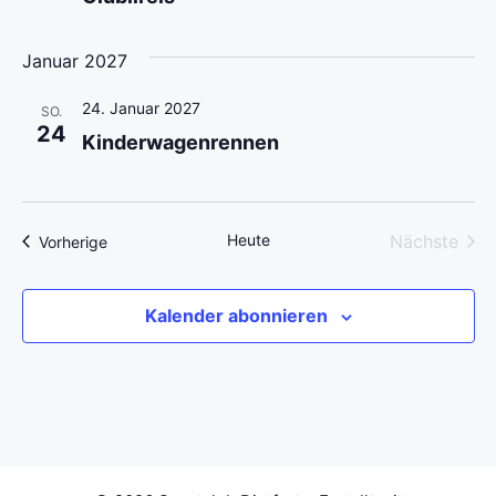
l
n
a
t
.
Januar 2027
l
u
24. Januar 2027
SO.
n
t
24
Kinderwagenrennen
g
u
A
n
n
Heute
Nächste
Veranstaltungen
Vorherige
g
Veransta
s
i
e
Kalender abonnieren
c
n
h
S
t
u
e